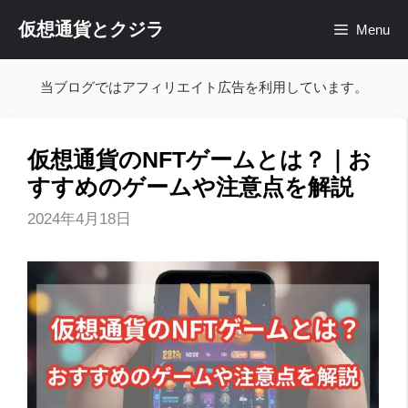
コ
仮想通貨とクジラ
Menu
ン
テ
ン
当ブログではアフィリエイト広告を利用しています。
ツ
へ
ス
仮想通貨のNFTゲームとは？｜お
キ
すすめのゲームや注意点を解説
ッ
プ
2024年4月18日