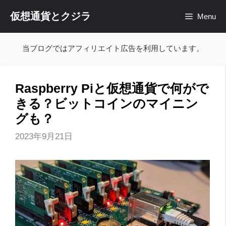
コ
仮想通貨とクジラ
Menu
ン
テ
ン
当ブログではアフィリエイト広告を利用しています。
ツ
へ
ス
Raspberry Piと仮想通貨で何がで
キ
きる？ビットコインのマイニン
ッ
グも？
プ
2023年9月21日