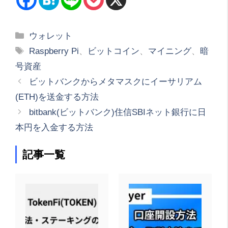
カ
ウォレット
テ
タ
Raspberry Pi
、
ビットコイン
、
マイニング
、
暗
ゴ
グ
号資産
リ
ビットバンクからメタマスクにイーサリアム
ー
(ETH)を送金する方法
bitbank(ビットバンク)住信SBIネット銀行に日
本円を入金する方法
記事一覧