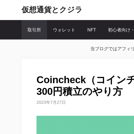
コ
仮想通貨とクジラ
ン
テ
ン
取引所
ウォレット
NFT
初心者向け
ツ
へ
ス
当ブログではアフィ
キ
ッ
プ
Coincheck（コ
300円積立のやり方
2023年7月27日